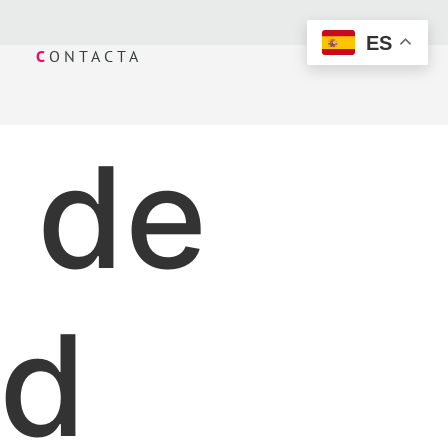
ES
C
ONTACTA
 de
ad