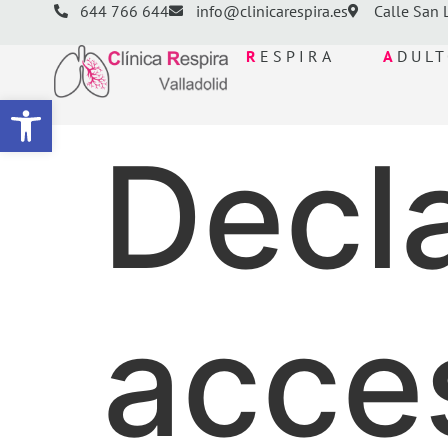
644 766 644
info@clinicarespira.es
Calle San L
R
ESPIRA
A
DUL
Abrir barra de herramientas
Decl
acces