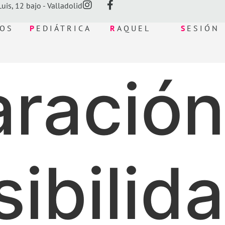
uis, 12 bajo - Valladolid
TOS
P
EDIÁTRICA
R
AQUEL
S
ESIÓN
aración
ibilid