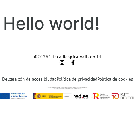
Hello world!
Welcome to WordPress. This is your first post. Edit or delete it, then start writing!
©2026Clínca Respira Valladolid
Delcaraicón de accesibilidad
Política de privacidad
Política de cookies