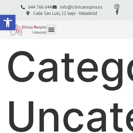
644 766 644
info@clinicarespira.es
Calle San Luis, 12 bajo - Valladolid
Abrir barra de herramientas
Catego
Uncat